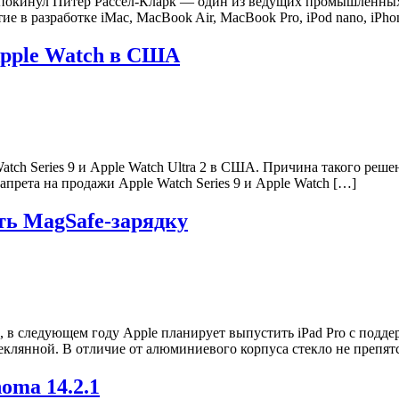
e покинул Питер Рассел-Кларк — один из ведущих промышленных
 в разработке iMac, MacBook Air, MacBook Pro, iPod nano, iPhon
Apple Watch в США
ch Series 9 и Apple Watch Ultra 2 в США. Причина такого реш
прета на продажи Apple Watch Series 9 и Apple Watch […]
ть MagSafe-зарядку
в следующем году Apple планирует выпустить iPad Pro c подде
еклянной. В отличие от алюминиевого корпуса стекло не препятс
oma 14.2.1