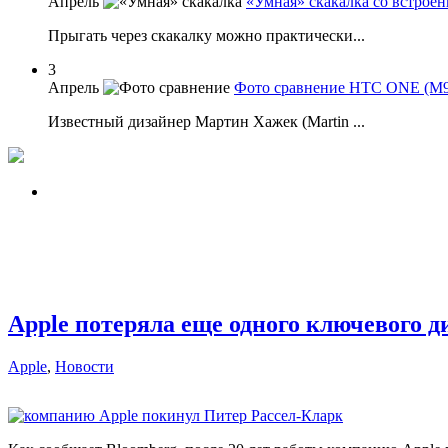
Апрель
«Умная» скакалка со встрое
Прыгать через скакалку можно практически...
3
Апрель
Фото сравнение HTC ONE (M9),
Известный дизайнер Мартин Хажек (Martin ...
Apple потеряла еще одного ключевого д
Apple
,
Новости