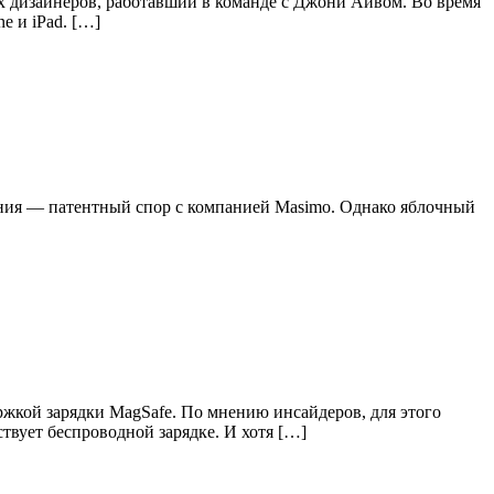
 дизайнеров, работавший в команде с Джони Айвом. Во время
e и iPad. […]
ения — патентный спор с компанией Masimo. Однако яблочный
ржкой зарядки MagSafe. По мнению инсайдеров, для этого
твует беспроводной зарядке. И хотя […]