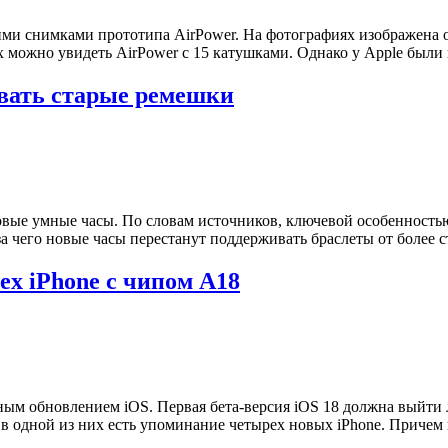
ими снимками прототипа AirPower. На фотографиях изображена о
х можно увидеть AirPower с 15 катушками. Однако у Apple были
живать старые ремешки
вые умные часы. По словам источников, ключевой особенностью 
 чего новые часы перестанут поддерживать браслеты от более с
ех iPhone с чипом A18
ым обновлением iOS. Первая бета-версия iOS 18 должна выйти 
 в одной из них есть упоминание четырех новых iPhone. Причем