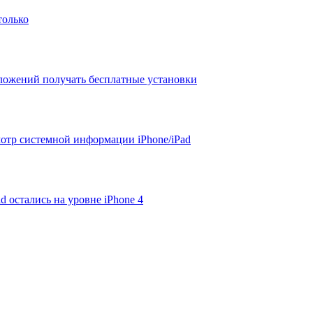
только
ложений получать бесплатные установки
смотр системной информации iPhone/iPad
d остались на уровне iPhone 4