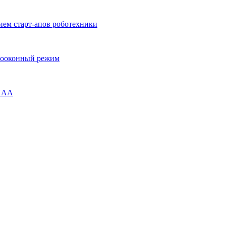
ием старт-апов роботехники
огооконный режим
ENAA