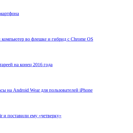
смартфона
и компьютер во флешке и гибрид с Chrome OS
тареей на конец 2016 года
асы на Android Wear для пользователей iPhone
ir и поставили ему «четверку»