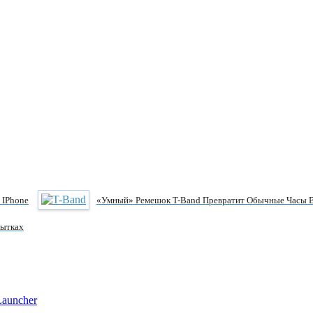
 IPhone
«Умный» Ремешок T-Band Превратит Обычные Часы 
бытках
Launcher