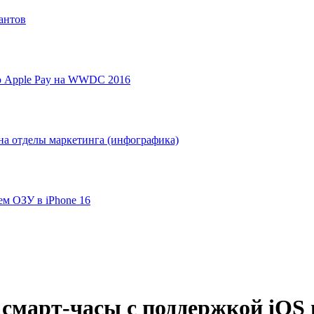
антов
ю Apple Pay на WWDC 2016
на отделы маркетинга (инфографика)
ем ОЗУ в iPhone 16
 смарт-часы с поддержкой iOS 