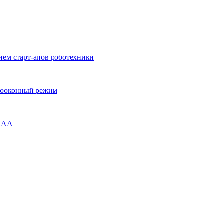
ием старт-апов роботехники
огооконный режим
ENAA