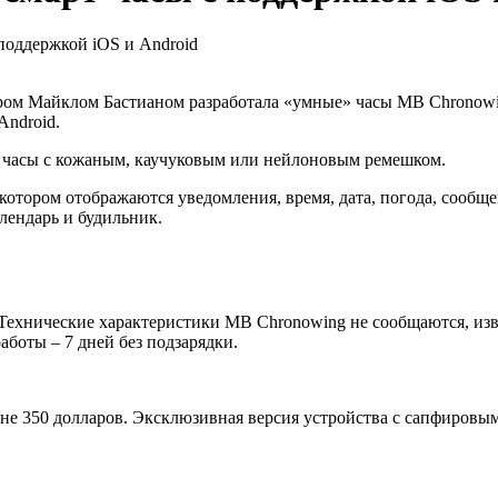
поддержкой iOS и Android
ом Майклом Бастианом разработала «умные» часы MB Chronowin
Android.
 часы с кожаным, каучуковым или нейлоновым ремешком.
тором отображаются уведомления, время, дата, погода, сообще
ендарь и будильник.
ехнические характеристики MB Chronowing не сообщаются, извес
боты – 7 дней без подзарядки.
не 350 долларов. Эксклюзивная версия устройства с сапфировым