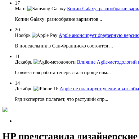
17
Март
Копии Galaxy: разнообразие вари
Копии Galaxy: разнообразие вариантов...
20
Ноябрь
Apple анонсирует браузерную верси
В понедельник в Сан-Франциско состоится ...
11
Декабрь
Влияние Agile-методологий 
Совместная работа теперь стала проще нам...
14
Декабрь
Apple не планирует увеличивать объ
Ряд экспертов полагает, что растущий спр...
HP представила дизайнерские