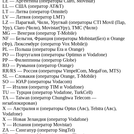
LE — Аргентина (операторы Claro, Movistar)
LL — США (оператор AT&T)
LТ — Литва (оператор Omnitel)
LV — Латвия (оператор LMT)
LZ — Парагвай, Чили, Уругвай (операторы CTI Movil (Пар,
Уру), Claro (Чили), Movistar(Уру), TMC (Чили)
MG — Венгрия (оператор T-Mobile)
NF — Бельгия, Франция (операторы Mobistar(Бел) и Orange
(Фр), Люксембург (оператор Vox Mobile))
PL — Польша (операторы Era и Orange)
PO — Португалия (операторы Optimus и Vodafone)
PP — Филиппины (оператор Globe)
RO — Румыния (оператор Orange)
RR/RS — Россия (операторы VimpelCom, MegaFon, MTS)
SL — Словакия (операторы Orange, T-Mobile)
SO — ЮАР (операторы Vodacom)
T — Италия (оператор TIM и Vodafone)
TU — Турция (оператор Vodafone, TurkCell)
TA — Taiwan (оператор Chunghwa Telecom —
незаблокирован)
X — Австралия и (операторы Optus (Авс), Telstra (Авс),
Vodafone)
X — Новая Зеландия (оператор Vodafone)
Y — Испания (оператор Movistar)
ZA — Сингапур (оператор SingTel)