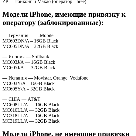
ZP — Гонконг и Макао (оператор Three)
Модели iPhone, имеющие привязку к
оператору (заблокированные):
— Германия — T-Mobile
MC603DN/A – 16GB Black
MC605DN/A – 32GB Black
— Япония — Softbank
MC603J/A — 16GB Black
MC605J/A — 32GB Black
— Испания — Movistar, Orange, Vodafone
MC603Y/A – 16GB Black
MC605Y/A – 32GB Black
— США — AT&T
MC608LL/A — 16GB Black
MC610LL/A — 32GB Black
MC318LL/A — 16GB Black
MC319LL/A — 32GB Black
Модели iPhone, не имеющие привязки