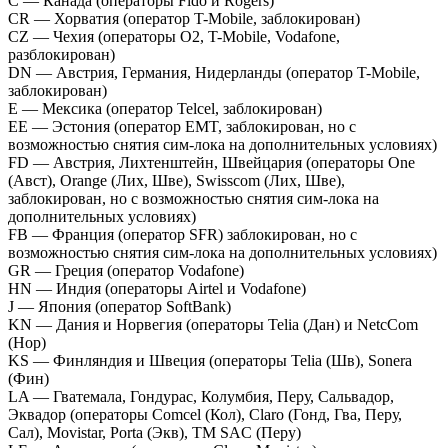
С — Канада (операторы Fido и Rogers)
CR — Хорватия (оператор T-Mobile, заблокирован)
СZ — Чехия (операторы O2, T-Mobile, Vodafone,
разблокирован)
DN — Австрия, Германия, Нидерланды (оператор T-Mobile,
заблокирован)
E — Мексика (оператор Telcel, заблокирован)
EE — Эстония (оператор EMT, заблокирован, но с
возможностью снятия сим-лока на дополнительных условиях)
FD — Австрия, Лихтенштейн, Швейцария (операторы One
(Авст), Orange (Лих, Шве), Swisscom (Лих, Шве),
заблокирован, но с возможностью снятия сим-лока на
дополнительных условиях)
FB — Франция (оператор SFR) заблокирован, но с
возможностью снятия сим-лока на дополнительных условиях)
GR — Греция (оператор Vodafone)
HN — Индия (операторы Airtel и Vodafone)
J — Япония (оператор SoftBank)
KN — Дания и Норвегия (операторы Telia (Дан) и NetcCom
(Нор)
KS — Финляндия и Швеция (операторы Telia (Шв), Sonera
(Фин)
LA — Гватемала, Гондурас, Колумбия, Перу, Сальвадор,
Эквадор (операторы Comcel (Кол), Claro (Гонд, Гва, Перу,
Сал), Movistar, Porta (Экв), TM SAC (Перу)