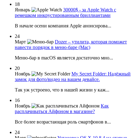
18
Январь
30000$ - за Apple Watch с
ремешком инкрустированным бриллиантами
В начале осени компания Apple анонсирова...
24
Март
Dozer – утилита, которая поможет
навести порядок в меню-баре (Mac)
Меню-бар в macOS является достаточно мно...
20
Ноябрь
My Secret Folder: Надёжный
замок для фото/видео на вашем девайсе.
Так уж устроено, что в нашей жизни у каж...
16
Ноябрь
Как
расплачиваться Айфоном в магазине?
Все более возрастающая роль смартфонов в...
24
Март
Установка OS X 10.8.4 на старые