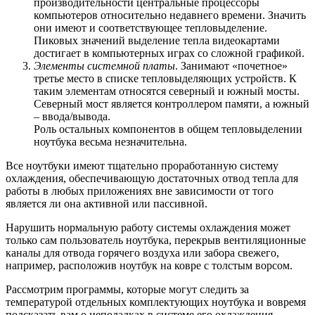
производительности центральные процессоры
компьютеров относительно недавнего времени. Значить
они имеют и соответствующее тепловыделение.
Пиковых значений выделение тепла видеокартами
достигает в компьютерных играх со сложной графикой.
Элементы системной платы
. Занимают «почетное»
третье место в списке тепловыделяющих устройств. К
таким элементам относятся северный и южный мосты.
Северный мост является контроллером памяти, а южный
– ввода/вывода.
Роль остальных компонентов в общем тепловыделении
ноутбука весьма незначительна.
Все ноутбуки имеют тщательно проработанную систему
охлаждения, обеспечивающую достаточных отвод тепла для
работы в любых приложениях вне зависимости от того
является ли она активной или пассивной.
Нарушить нормальную работу системы охлаждения может
только сам пользователь ноутбука, перекрыв вентиляционные
каналы для отвода горячего воздуха или забора свежего,
например, расположив ноутбук на ковре с толстым ворсом.
Рассмотрим программы, которые могут следить за
температурой отдельных комплектующих ноутбука и вовремя
подсказать вам о неполадках в системе его охлаждения.