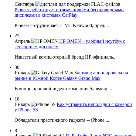
Сентябрь
Pioneer дебютирует с тремя новыми беспроводными
дисплеями в системах CarPlay
Pioneer сотрудничает с JVC Kenwood, пред...
22
Апрель
HP OMEN – удобный ноутбук с
сенсорным дисплеем
Известный компьютерный бренд НР официаль...
30
Январь
Samsung анонсировала на
рынке в Южной Корее Galaxy Grand Max
В конце прошлой недели компания Samsung ...
18
Январь
Как устранить неполадки с камерой
у iPhone 5S
Обладатели престижного гаджета ─ iPhone ...
8
Февраль
В iPad mini 3 чип NFC оставили