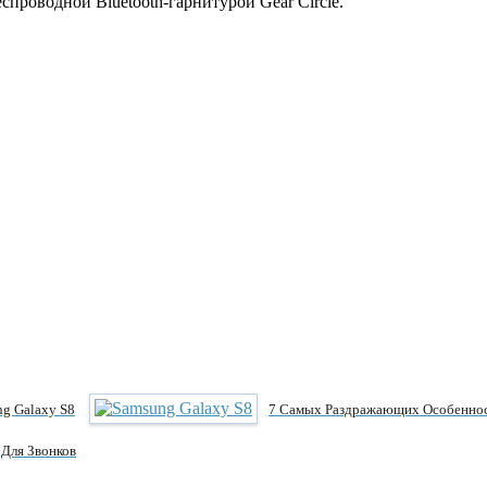
спроводной Bluetooth-гарнитурой Gear Circle.
g Galaxy S8
7 Самых Раздражающих Особеннос
 Для Звонков