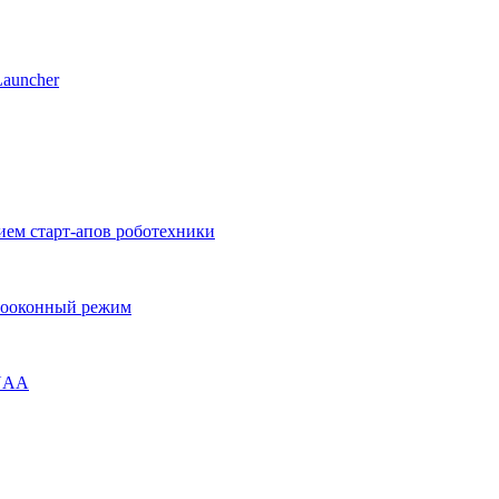
Launcher
ием старт-апов роботехники
огооконный режим
ENAA