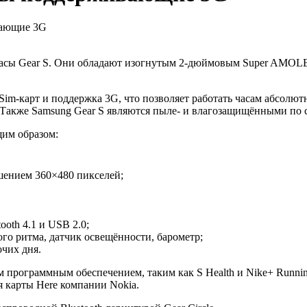
вающие 3G
часы Gear S. Они обладают изогнутым 2-дюймовым Super AMOLE
im-карт и поддержка 3G, что позволяет работать часам абсолют
 Также Samsung Gear S являются пыле- и влагозащищёнными по с
щим образом:
ением 360×480 пикселей;
ooth 4.1 и USB 2.0;
ого ритма, датчик освещённости, барометр;
очих дня.
программным обеспечением, таким как S Health и Nike+ Runnin
я карты Here компании Nokia.