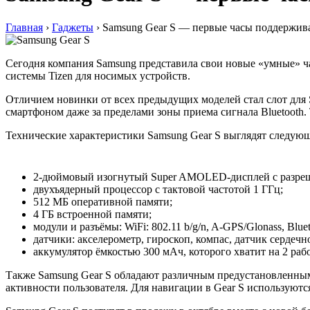
Главная
›
Гаджеты
›
Samsung Gear S — первые часы поддержи
Сегодня компания Samsung представила свои новые «умные» 
системы Tizen для носимых устройств.
Отличием новинки от всех предыдущих моделей стал слот для S
смартфоном даже за пределами зоны приема сигнала Bluetooth.
Технические характеристики Samsung Gear S выглядят следую
2-дюймовый изогнутый Super AMOLED-дисплей с разреш
двухъядерный процессор с тактовой частотой 1 ГГц;
512 МБ оперативной памяти;
4 ГБ встроенной памяти;
модули и разъёмы: WiFi: 802.11 b/g/n, A-GPS/Glonass, Bluet
датчики: акселерометр, гироскоп, компас, датчик сердечн
аккумулятор ёмкостью 300 мАч, которого хватит на 2 раб
Также Samsung Gear S обладают различным предустановленным 
активности пользователя. Для навигации в Gear S используютс