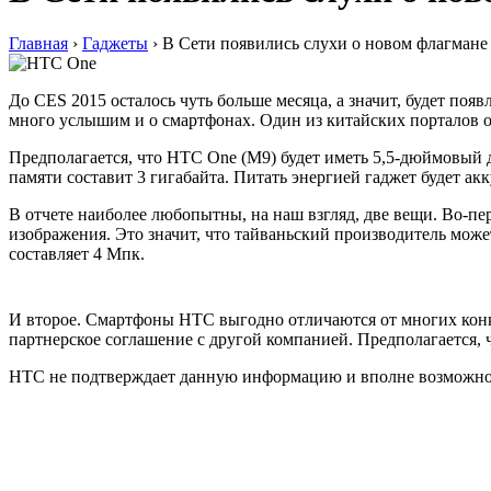
Главная
›
Гаджеты
›
В Сети появились слухи о новом флагман
До CES 2015 осталось чуть больше месяца, а значит, будет поя
много услышим и о смартфонах. Один из китайских порталов 
Предполагается, что HTC One (M9) будет иметь 5,5-дюймовый 
памяти составит 3 гигабайта. Питать энергией гаджет будет ак
В отчете наиболее любопытны, на наш взгляд, две вещи. Во-п
изображения. Это значит, что тайваньский производитель може
составляет 4 Мпк.
И второе. Смартфоны HTC выгодно отличаются от многих конк
партнерское соглашение с другой компанией. Предполагается, ч
HTC не подтверждает данную информацию и вполне возможно, ч