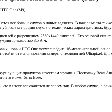
е HTC One (M9)
вляться все больше слухов о новых гаджетах. В начале марта та
опубликовал порцию слухов о технических характеристиках буд
дисплей с разрешением 2560х1440 пикселей. Его основой станет
кумулятор емкостью 3,5 А-ч.
ервых, новый НТС One могут снабдить 16-мегапиксельной основ
т отойти от использования камеры с технологией Ultrapixel. Д
урирующих продуктов качеством звучания. Поскольку Beats Aud
то это может быть Bose.
то в итоге все окажется не совсем так. В любом случае, в ближ