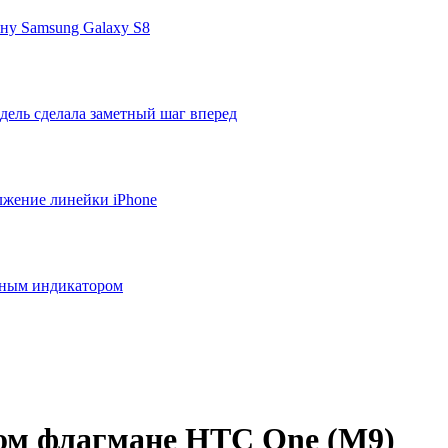
ону Samsung Galaxy S8
дель сделала заметный шаг вперед
лжение линейки iPhone
нным индикатором
вом флагмане HTC One (M9)