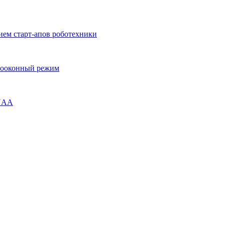
ием старт-апов роботехники
огооконный режим
ENAA