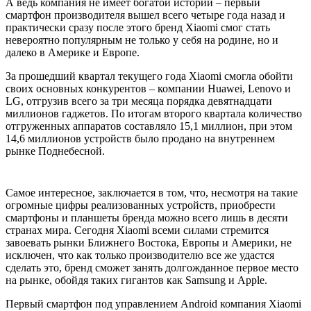
А ведь компания не имеет богатой истории – первый
смартфон производителя вышел всего четыре года назад и
практически сразу после этого бренд Xiaomi смог стать
невероятно популярным не только у себя на родине, но и
далеко в Америке и Европе.
За прошедший квартал текущего года Xiaomi смогла обойти
своих основных конкурентов – компании Huawei, Lenovo и
LG, отгрузив всего за три месяца порядка девятнадцати
миллионов гаджетов. По итогам второго квартала количество
отгруженных аппаратов составляло 15,1 миллион, при этом
14,6 миллионов устройств было продано на внутреннем
рынке Поднебесной.
Самое интересное, заключается в том, что, несмотря на такие
огромные цифры реализованных устройств, приобрести
смартфоны и планшеты бренда можно всего лишь в десяти
странах мира. Сегодня Xiaomi всеми силами стремится
завоевать рынки Ближнего Востока, Европы и Америки, не
исключен, что как только производителю все же удастся
сделать это, бренд сможет занять долгожданное первое место
на рынке, обойдя таких гигантов как Samsung и Apple.
Первый смартфон под управлением Android компания Xiaomi