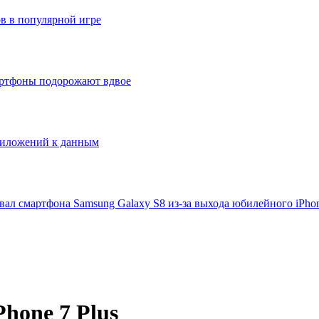
ов в популярной игре
артфоны подорожают вдвое
приложений к данным
ал смартфона Samsung Galaxy S8 из-за выхода юбилейного iPho
hone 7 Plus