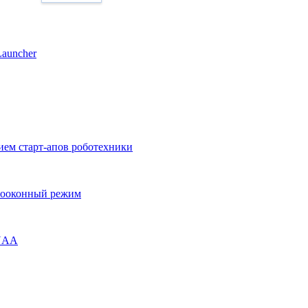
Launcher
ием старт-апов роботехники
огооконный режим
ENAA