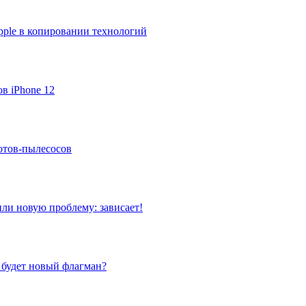
pple в копировании технологий
в iPhone 12
тов-пылесосов
или новую проблему: зависает!
м будет новый флагман?