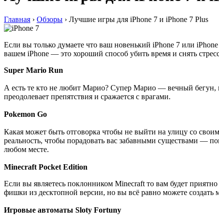
Главная
›
Обзоры
›
Лучшие игры для iPhone 7 и iPhone 7 Plus
Если вы только думаете что ваш новенький iPhone 7 или iPhone 
вашем iPhone — это хороший способ убить время и снять стресс
Super Mario Run
А есть те кто не любит Марио? Супер Марио — вечный бегун, 
преодолевает препятствия и сражается с врагами.
Pokemon Go
Какая может быть отговорка чтобы не выйти на улицу со свои
реальность, чтобы порадовать вас забавными существами — по
любом месте.
Minecraft Pocket Edition
Если вы являетесь поклонником Minecraft то вам будет приятно у
фишки из десктопной версии, но вы всё равно можете создать
Игровые автоматы Sloty Fortuny