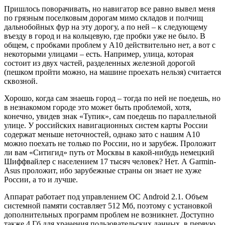
Пришлось поворачивать, но навигатор все равно вывел меня
по грязным поселковым дорогам мимо складов и полчищ
дальнобойных фур на эту дорогу, а по ней – к следующему
въезду в город и на кольцевую, где пробки уже не было. В
общем, с пробками проблем у A10 действительно нет, а вот с
некоторыми улицами – есть. Например, улица, которая
состоит из двух частей, разделенных железной дорогой
(пешком пройти можно, на машине проехать нельзя) считается
сквозной.
Хорошо, когда сам знаешь город – тогда по ней не поедешь, но
в незнакомом городе это может быть проблемой, хотя,
конечно, увидев знак «Тупик», сам поедешь по параллельной
улице. У российских навигационных систем карты России
содержат меньше неточностей, однако зато с нашим A10
можно поехать не только по России, но и зарубеж. Проложит
ли вам «Ситигид» путь от Москвы в какой-нибудь немецкий
Шиффвайлер с населением 17 тысяч человек? Нет. А Garmin-
Asus проложит, ибо зарубежные страны он знает не хуже
России, а то и лучше.
Аппарат работает под управлением ОС Android 2.1. Объем
системной памяти составляет 512 Мб, поэтому с установкой
дополнительных программ проблем не возникнет. Доступно
также 4 Гб для хранения пользовательских данных, в первую