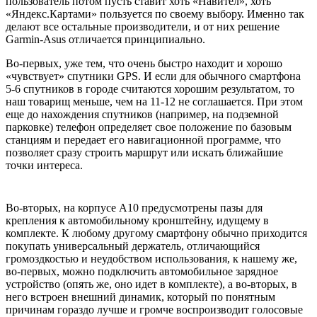
пользователь потом пусть ставит хоть «Навител», хоть
«Яндекс.Картами» пользуется по своему выбору. Именно так
делают все остальные производители, и от них решение
Garmin-Asus отличается принципиально.
Во-первых, уже тем, что очень быстро находит и хорошо
«чувствует» спутники GPS. И если для обычного смартфона
5-6 спутников в городе считаются хорошим результатом, то
наш товарищ меньше, чем на 11-12 не соглашается. При этом
еще до нахождения спутников (например, на подземной
парковке) телефон определяет свое положение по базовым
станциям и передает его навигационной программе, что
позволяет сразу строить маршрут или искать ближайшие
точки интереса.
Во-вторых, на корпусе A10 предусмотрены пазы для
крепления к автомобильному кронштейну, идущему в
комплекте. К любому другому смартфону обычно приходится
покупать универсальный держатель, отличающийся
громоздкостью и неудобством использования, к нашему же,
во-первых, можно подключить автомобильное зарядное
устройство (опять же, оно идет в комплекте), а во-вторых, в
него встроен внешний динамик, который по понятным
причинам гораздо лучше и громче воспроизводит голосовые