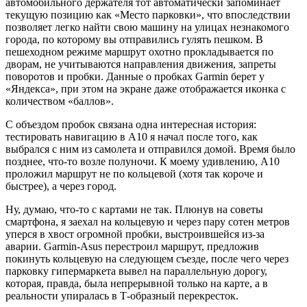
автомобильного держателя тот автоматически запоминает
текущую позицию как «Место парковки», что впоследствии
позволяет легко найти свою машину на улицах незнакомого
города, по которому вы отправились гулять пешком. В
пешеходном режиме маршрут охотно прокладывается по
дворам, не учитываются направления движения, запреты
поворотов и пробки. Данные о пробках Garmin берет у
«Яндекса», при этом на экране даже отображается иконка с
количеством «баллов».
С объездом пробок связана одна интересная история:
тестировать навигацию в A10 я начал после того, как
выбрался с ним из самолета и отправился домой. Время было
позднее, что-то возле полуночи. К моему удивлению, A10
проложил маршрут не по кольцевой (хотя так короче и
быстрее), а через город.
Ну, думаю, что-то с картами не так. Плюнув на советы
смартфона, я заехал на кольцевую и через пару сотен метров
уперся в хвост огромной пробки, выстроившейся из-за
аварии. Garmin-Asus перестроил маршрут, предложив
покинуть кольцевую на следующем съезде, после чего через
парковку гипермаркета вывел на параллельную дорогу,
которая, правда, была непрерывной только на карте, а в
реальности упиралась в Т-образный перекресток.