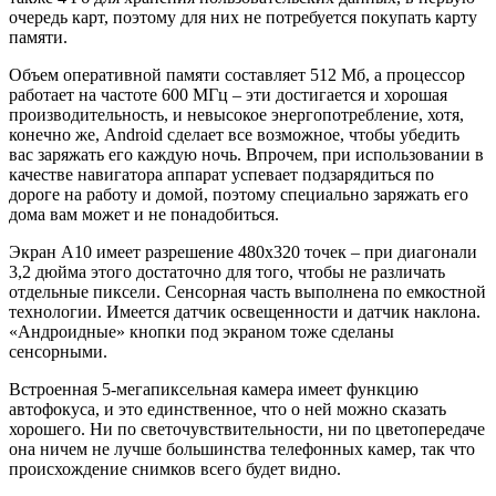
очередь карт, поэтому для них не потребуется покупать карту
памяти.
Объем оперативной памяти составляет 512 Мб, а процессор
работает на частоте 600 МГц – эти достигается и хорошая
производительность, и невысокое энергопотребление, хотя,
конечно же, Android сделает все возможное, чтобы убедить
вас заряжать его каждую ночь. Впрочем, при использовании в
качестве навигатора аппарат успевает подзарядиться по
дороге на работу и домой, поэтому специально заряжать его
дома вам может и не понадобиться.
Экран А10 имеет разрешение 480х320 точек – при диагонали
3,2 дюйма этого достаточно для того, чтобы не различать
отдельные пиксели. Сенсорная часть выполнена по емкостной
технологии. Имеется датчик освещенности и датчик наклона.
«Андроидные» кнопки под экраном тоже сделаны
сенсорными.
Встроенная 5-мегапиксельная камера имеет функцию
автофокуса, и это единственное, что о ней можно сказать
хорошего. Ни по светочувствительности, ни по цветопередаче
она ничем не лучше большинства телефонных камер, так что
происхождение снимков всего будет видно.