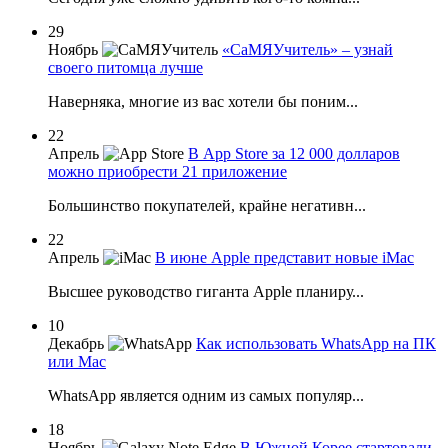
29
Ноябрь
«СаМЯУчитель» – узнай
своего питомца лучше
Наверняка, многие из вас хотели бы поним...
22
Апрель
В App Store за 12 000 долларов
можно приобрести 21 приложение
Большинство покупателей, крайне негативн...
22
Апрель
В июне Apple представит новые iMac
Высшее руководство гиганта Apple планиру...
10
Декабрь
Как использовать WhatsApp на ПК
или Mac
WhatsApp является одним из самых популяр...
18
Ноябрь
В Южной Корее стартовали