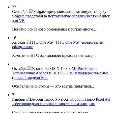
22
Сентябрь
Seagate представила портативную зарядку/жесткий диск
для VR
Помимо основного обновления программного...
16
Апрель
HTC One M9+ представлен
официально
Компания НТС официально представила смар...
11
Октябрь
MLPostFactor:
Устанавливаем Mac OS X 10.8.3 на неподдерживыемые
(старые) модели Mac
Обновление системы — это всегда приятный...
31
Январь
Divoom Timoo Pixel Art
– беспроводная колонка с пиксельным «лицом»
Сегодня уже сложно удивить кого-то компа...