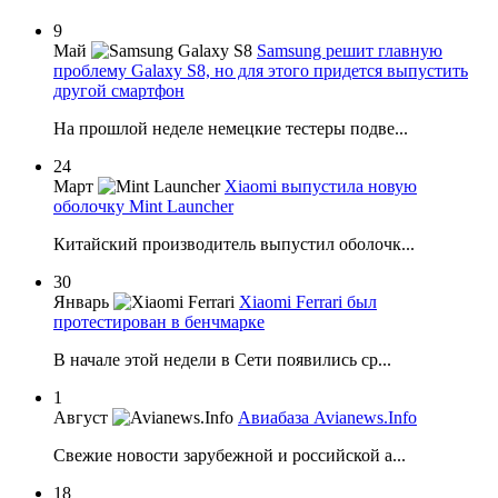
9
Май
Samsung решит главную
проблему Galaxy S8, но для этого придется выпустить
другой смартфон
На прошлой неделе немецкие тестеры подве...
24
Март
Xiaomi выпустила новую
оболочку Mint Launcher
Китайский производитель выпустил оболочк...
30
Январь
Xiaomi Ferrari был
протестирован в бенчмарке
В начале этой недели в Сети появились ср...
1
Август
Авиабаза Avianews.Info
Свежие новости зарубежной и российской а...
18