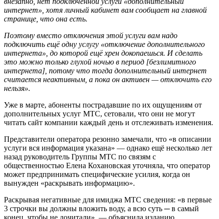
внезапно, нет подключённой услуги «дополнительный
интернет», хотя личный кабинет вам сообщает на главной
странице, что она есть.
Поэтому вместо отключения этой услуги вам надо
подключить ещё одну услугу «отключение дополнительного
интернета», до которой ещё хрен докопаешься. И сделать
это можно только глухой ночью в период [безлимитного
интернета], потому что тогда дополнительный интернет
считается неактивным, а пока он активен — отключить его
нельзя».
Уже в марте, абоненты пострадавшие по их ощущениям от
дополнительных услуг МТС, сетовали, что они не могут
читать сайт компании каждый день и отслеживать изменения.
Представители оператора резонно замечали, что «в описании
услуги вся информация указана» — однако ещё несколько лет
назад руководитель Группы МТС по связям с
общественностью Елена Кохановская уточняла, что оператор
может предпринимать специфические усилия, когда он
вынужден «раскрывать информацию».
Раскрывая негативные для имиджа МТС сведения: «в первые
3 строчки вы должны вложить воду, а всю суть ─ в самый
конец, чтобы не дочитали», — объяснила изданию