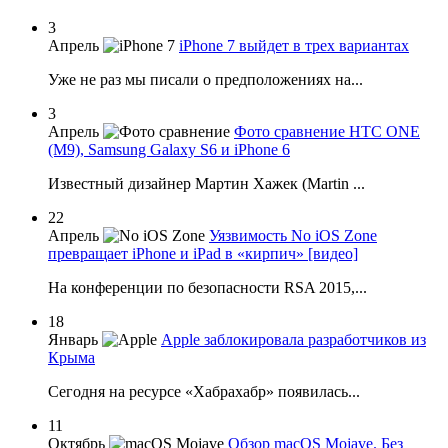
3
Апрель
iPhone 7 выйдет в трех вариантах
Уже не раз мы писали о предположениях на...
3
Апрель
Фото сравнение HTC ONE
(M9), Samsung Galaxy S6 и iPhone 6
Известный дизайнер Мартин Хажек (Martin ...
22
Апрель
Уязвимость No iOS Zone
превращает iPhone и iPad в «кирпич» [видео]
На конференции по безопасности RSA 2015,...
18
Январь
Apple заблокировала разработчиков из
Крыма
Сегодня на ресурсе «Хабрахабр» появилась...
11
Октябрь
Обзор macOS Mojave. Без