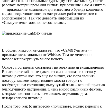
записаться на специальные курсы (ну, есть же такое?), пойти
работать ветеринаром или скачать приложение СаМЯУчитель
— приложение-компаньон для известного бренда кошачьего
корма, подготовленное по материалам работ экспертов и
зоопсихологов. Так что доверять информации из
«Самяучителя» можно, не сомневаясь.
В общем, никто и не скрывает, что «СаМЯУчитель» –
приложение-компаньон от Whiskas. Тем не менее оно
позволяет почерпнуть много нового.
Основу программы составляет интерактивная энциклопедия.
Вы листаете забавные факты из жизни кошачьих: если у
питомца сухой нос, это еще не значит, что пора звонить
доктору; мелкое подергивание хвоста говорит о
возбужденном состоянии; высунутый язык – верный признак
благодушного настроения. Очень много различных фактов,
которые полезно знать всем людям, держащим дома
четырехлапого питомца.
После того, как (с интересом) полистаете, можно перейти к