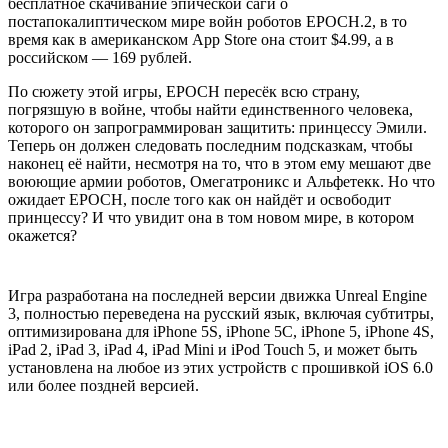
бесплатное скачивание эпической саги о
постапокалиптическом мире войн роботов EPOCH.2, в то
время как в американском App Store она стоит $4.99, а в
российском — 169 рублей.
По сюжету этой игры, EPOCH пересёк всю страну,
погрязшую в войне, чтобы найти единственного человека,
которого он запрограммирован защитить: принцессу Эмили.
Теперь он должен следовать последним подсказкам, чтобы
наконец её найти, несмотря на то, что в этом ему мешают две
воюющие армии роботов, Омегатроникс и Альфетекк. Но что
ожидает EPOCH, после того как он найдёт и освободит
принцессу? И что увидит она в том новом мире, в котором
окажется?
Игра разработана на последней версии движка Unreal Engine
3, полностью переведена на русский язык, включая субтитры,
оптимизирована для iPhone 5S, iPhone 5C, iPhone 5, iPhone 4S,
iPad 2, iPad 3, iPad 4, iPad Mini и iPod Touch 5, и может быть
установлена на любое из этих устройств с прошивкой iOS 6.0
или более поздней версией.