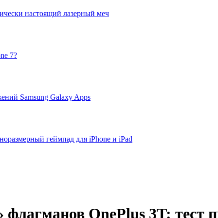
актически настоящий лазерный меч
ne 7?
ений Samsung Galaxy Apps
олноразмерный геймпад для iPhone и iPad
» флагманов OnePlus 3T: тест 