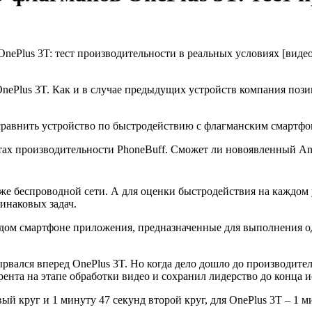
OnePlus 3T: тест производительности в реальных условиях [видео
OnePlus 3T. Как и в случае предыдущих устройств компания по
 сравнить устройство по быстродействию с флагманским смартфо
стах производительности PhoneBuff. Сможет ли новоявленный An
 же беспроводной сети. А для оценки быстродействия на каждом
инаковых задач.
ждом смартфоне приложения, предназначенные для выполнения од
рвался вперед OnePlus 3T. Но когда дело дошло до производител
ента на этапе обработки видео и сохранил лидерство до конца 
вый круг и 1 минуту 47 секунд второй круг, для OnePlus 3T – 1 