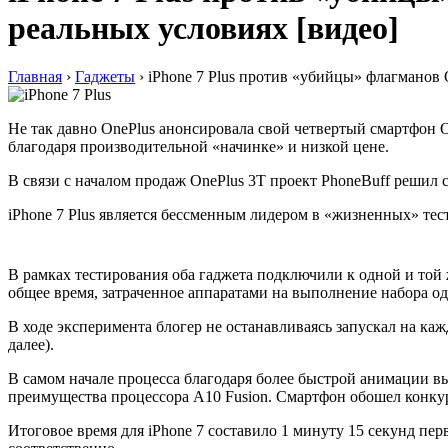
реальных условиях [видео]
Главная
›
Гаджеты
›
iPhone 7 Plus против «убийцы» флагманов 
Не так давно OnePlus анонсировала свой четвертый смартфон 
благодаря производительной «начинке» и низкой цене.
В связи с началом продаж OnePlus 3T проект PhoneBuff решил
iPhone 7 Plus является бессменным лидером в «жизненных» те
В рамках тестирования оба гаджета подключили к одной и той
общее время, затраченное аппаратами на выполнение набора од
В ходе эксперимента блогер не останавливаясь запускал на ка
далее).
В самом начале процесса благодаря более быстрой анимации вы
преимущества процессора A10 Fusion. Смартфон обошел конкур
Итоговое время для iPhone 7 составило 1 минуту 15 секунд пер