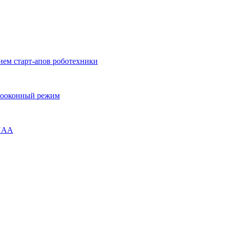
ием старт-апов роботехники
огооконный режим
ENAA