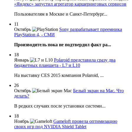
«Яндекс» запустил агрегатор каршеринговых сервисов
Пользователям в Москве и Санкт-Петербург...
11
Октябрь
Sony разрабатывает преемника
PlayStation 4, - СМИ
Производитель пока не подтвердил факт ра...
18
Январь
Polaroid представила сразу два
бюджетных планшета - L7 и L10
На выставку CES 2015 компания Polaroid, ...
26
Октябрь
Белый экран на Mac. Что
делать?
В редких случаях после установки системн...
18
Ноябрь
Gameloft провела оптимизацию
своих игр под NVIDIA Shield Tablet