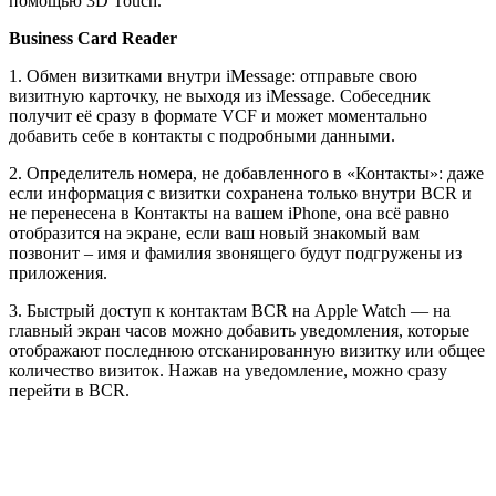
помощью 3D Touch.
Business Card Reader­
1. ­Обмен визитками внутри iMessage: отправьте свою
визитную карточку, не выходя из iMessage. Собеседник
получит её сразу в формате VCF и может моментально
добавить себе в контакты с подробными данными.
2.­ Определитель номера, не добавленного в «Контакты»: даже
если информация с визитки сохранена ­только внутри BCR и
не перенесена в Контакты на вашем iPhone, она всё равно
отобразится на экране, если ваш новый знакомый вам
позвонит – имя и­ фамилия звонящего будут подгружены из
приложения.
3. ­Быстрый доступ к контактам BCR на Apple Watch — ­на
главный экран часов можно добавить уведомления, которые
отображают последнюю отсканированную визитку или общее
количество визиток. Нажав на уведомление, можно сразу
перейти в BCR.