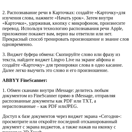
2. Распознавание речи в Карточках: создайте «Карточку»­для
изучения слова, нажмите «Начать урок». Затем внутри
«Карточки», удерживая, кнопку с микрофоном, произнесите
перевод. Используя технологию распознавания речи Apple,
приложение покажет ­вам, верно вы ответили или нет.
Прекрасный способ тренировать произношение и знание слов
одновременно.
3. Виджет буфера обмена: Скопируйте слово или ­фразу из
текста, найдите виджет Lingvo Live на экране айфона и
создайте «Карточку» для тренировки слова в одно касание.
Далее легко выучить это слово и его произношение.
ABBYY FineScanner:­
1.­ Обмен сканами внутри iMessage­:­ делитесь любым
документом из FineScanner прямо в iMessage, отправляя
распознанные документы как PDF или TXT, а
нераспознанные – как PDF или­JPEG.­
Доступ к базе документов через виджет экрана «Сегодня»:
просмотрите или откройте последний отсканированный
документ c экрана виджетов, а также нажав на иконку с