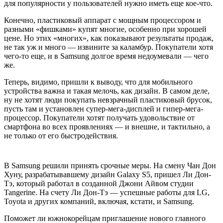
для популярности у пользователей нужно иметь еще кое-что.
Конечно, пластиковый аппарат с мощным процессором и
разными «фишками» купят многие, особенно при хорошей
цене. Но этих «многих», как показывают результаты продаж,
не так уж и много — извините за каламбур. Покупатели хотя
чего-то еще, и в Samsung долгое время недоумевали — чего
же.
Теперь, видимо, пришли к выводу, что для мобильного
устройства важна и такая мелочь, как дизайн. В самом деле,
ну не хотят люди покупать невзрачный пластиковый брусок,
пусть там и установлен супер-мега-дисплей и гипер-мега-
процессор. Покупатели хотят получать удовольствие от
смартфона во всех проявлениях — и внешне, и тактильно, а
не только от его быстродействия.
В Samsung решили принять срочные меры. На смену Чан Дон
Хуну, разрабатывавшему дизайн Galaxy S5, пришел Ли Дон-
Тэ, который работал в созданной Джони Айвом студии
Tangerine. На счету Ли Дон-Тэ — успешные работы для LG,
Toyota и других компаний, включая, кстати, и Samsung.
Поможет ли южнокорейцам приглашение нового главного