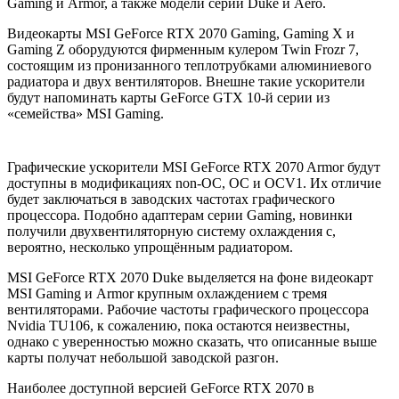
Gaming и Armor, а также модели серий Duke и Aero.
Видеокарты MSI GeForce RTX 2070 Gaming, Gaming X и
Gaming Z оборудуются фирменным кулером Twin Frozr 7,
состоящим из пронизанного теплотрубками алюминиевого
радиатора и двух вентиляторов. Внешне такие ускорители
будут напоминать карты GeForce GTX 10-й серии из
«семейства» MSI Gaming.
Графические ускорители MSI GeForce RTX 2070 Armor будут
доступны в модификациях non-OC, OC и OCV1. Их отличие
будет заключаться в заводских частотах графического
процессора. Подобно адаптерам серии Gaming, новинки
получили двухвентиляторную систему охлаждения с,
вероятно, несколько упрощённым радиатором.
MSI GeForce RTX 2070 Duke выделяется на фоне видеокарт
MSI Gaming и Armor крупным охлаждением с тремя
вентиляторами. Рабочие частоты графического процессора
Nvidia TU106, к сожалению, пока остаются неизвестны,
однако с уверенностью можно сказать, что описанные выше
карты получат небольшой заводской разгон.
Наиболее доступной версией GeForce RTX 2070 в