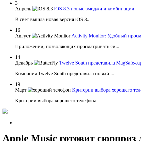
3
Апрель
iOS 8.3 новые эмоджи и комбинации
В свет вышла новая версия iOS 8...
16
Август
Activity Monitor: Удобный про
Приложений, позволяющих просматривать си...
14
Декабрь
Twelve South представила MagSafe-за
Компания Twelve South представила новый ...
19
Март
Критерии выбора хорошего тел
Критерии выбора хорошего телефона...
Apple Music готовит сюрприз