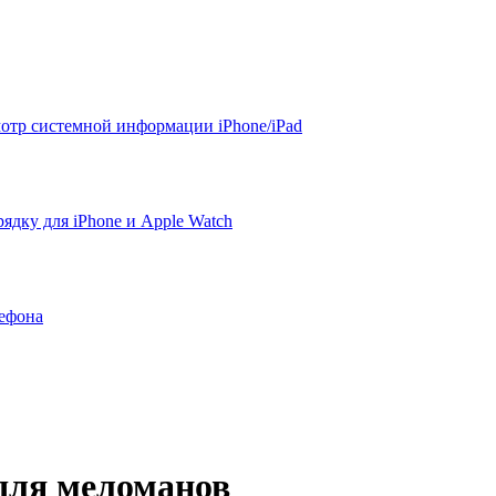
смотр системной информации iPhone/iPad
рядку для iPhone и Apple Watch
ефона
 для меломанов