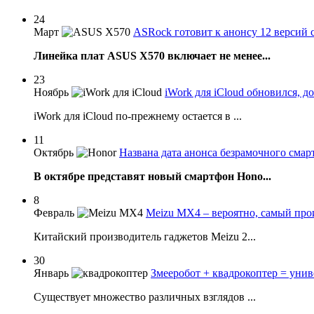
24
Март
ASRock готовит к анонсу 12 версий 
Линейка плат ASUS X570 включает не менее...
23
Ноябрь
iWork для iCloud обновился, 
iWork для iCloud по-прежнему остается в ...
11
Октябрь
Названа дата анонса безрамочного сма
В октябре представят новый смартфон Hono...
8
Февраль
Meizu MX4 – вероятно, самый про
Китайский производитель гаджетов Meizu 2...
30
Январь
Змееробот + квадрокоптер = уни
Существует множество различных взглядов ...