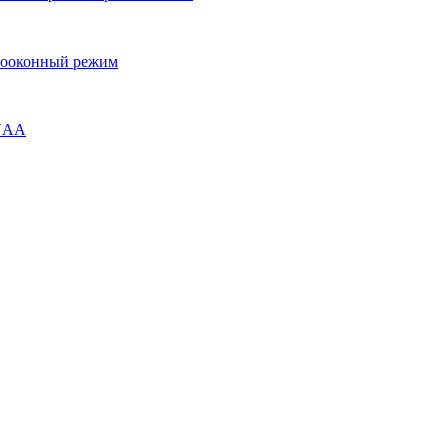
огооконный режим
ENAA