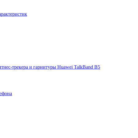
арактеристик
итнес-трекера и гарнитуры Huawei TalkBand B5
ефона