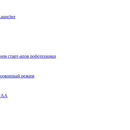
Launcher
ием старт-апов роботехники
огооконный режим
ENAA