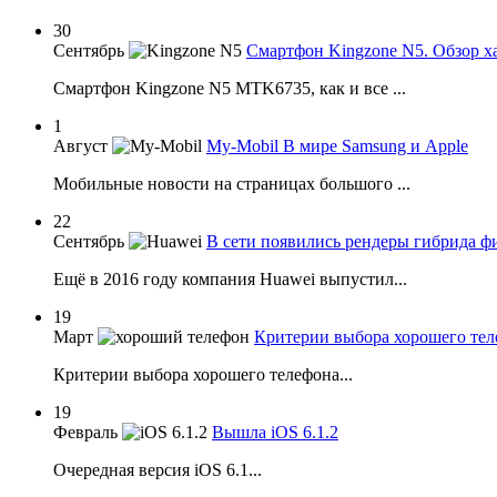
30
Сентябрь
Смартфон Kingzone N5. Обзор х
Смартфон Kingzone N5 MTK6735, как и все ...
1
Август
My-Mobil В мире Samsung и Apple
Мобильные новости на страницах большого ...
22
Сентябрь
В сети появились рендеры гибрида ф
Ещё в 2016 году компания Huawei выпустил...
19
Март
Критерии выбора хорошего тел
Критерии выбора хорошего телефона...
19
Февраль
Вышла iOS 6.1.2
Очередная версия iOS 6.1...