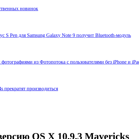
ственных новинок
ус S Pen для Samsung Galaxy Note 9 получит Bluetooth-модуль
 фотографиями из Фотопотока с пользователями без iPhone и iPa
 4s прекратят производиться
ерсию OS X 10.9.3 Mavericks