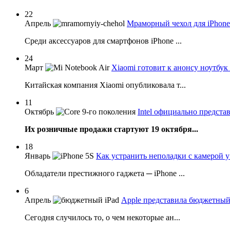
22
Апрель
Мраморный чехол для iPhone 
Среди аксессуаров для смартфонов iPhone ...
24
Март
Xiaomi готовит к анонсу ноутбук
Китайская компания Xiaomi опубликовала т...
11
Октябрь
Intel официально предста
Их розничные продажи стартуют 19 октября...
18
Январь
Как устранить неполадки с камерой у
Обладатели престижного гаджета ─ iPhone ...
6
Апрель
Apple представила бюджетный
Сегодня случилось то, о чем некоторые ан...