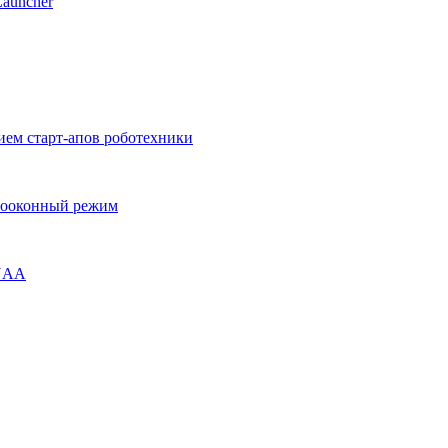
Launcher
ием старт-апов роботехники
огооконный режим
ENAA