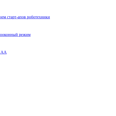
ием старт-апов роботехники
огооконный режим
ENAA