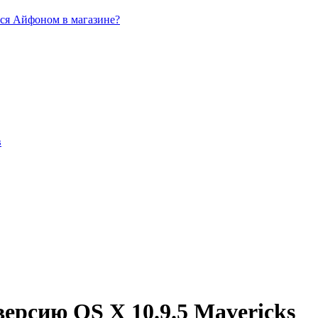
ься Айфоном в магазине?
в
ерсию OS X 10.9.5 Mavericks