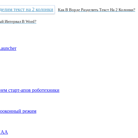
Как В Ворде Разделить Текст На 2 Колонки?
й Интервал В Word?
Launcher
ием старт-апов роботехники
огооконный режим
ENAA