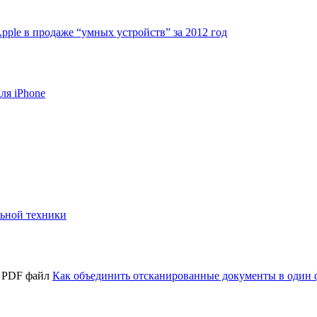
pple в продаже “умных устройств” за 2012 год
ля iPhone
ьной техники
Как объединить отсканированные документы в один 