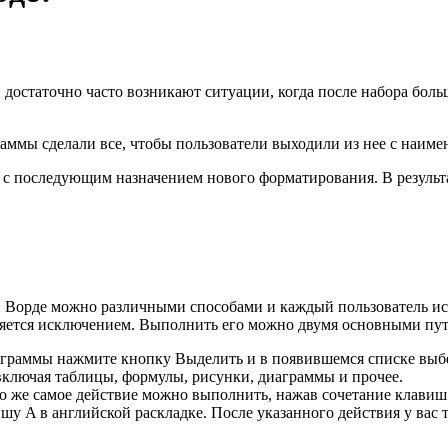
 достаточно часто возникают ситуации, когда после набора бол
раммы сделали все, чтобы пользователи выходили из нее с наим
а с последующим назначением нового форматирования. В резуль
в Ворде можно различными способами и каждый пользователь испо
вляется исключением. Выполнить его можно двумя основными пу
ограммы нажмите кнопку Выделить и в появившемся списке выбер
включая таблицы, формулы, рисунки, диаграммы и прочее.
о же самое действие можно выполнить, нажав сочетание клавиш Ct
шу A в английской раскладке. После указанного действия у вас т