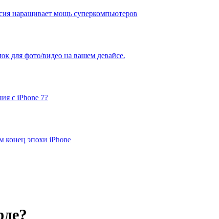
оссия наращивает мощь суперкомпьютеров
мок для фото/видео на вашем девайсе.
ия с iPhone 7?
 конец эпохи iPhone
рде?